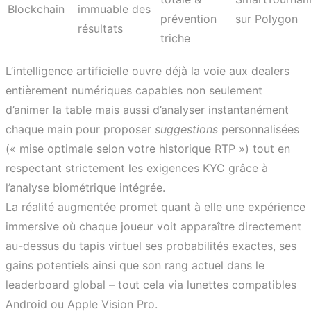
Blockchain
immuable des
prévention
sur Polygon
résultats
triche
L’intelligence artificielle ouvre déjà la voie aux dealers
entièrement numériques capables non seulement
d’animer la table mais aussi d’analyser instantanément
chaque main pour proposer
suggestions
personnalisées
(« mise optimale selon votre historique RTP ») tout en
respectant strictement les exigences KYC grâce à
l’analyse biométrique intégrée.
La réalité augmentée promet quant à elle une expérience
immersive où chaque joueur voit apparaître directement
au-dessus du tapis virtuel ses probabilités exactes, ses
gains potentiels ainsi que son rang actuel dans le
leaderboard global – tout cela via lunettes compatibles
Android ou Apple Vision Pro.