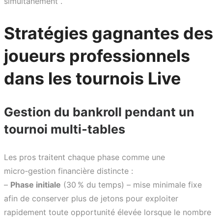
simultanément .
Stratégies gagnantes des
joueurs professionnels
dans les tournois Live
Gestion du bankroll pendant un
tournoi multi‑tables
Les pros traitent chaque phase comme une
micro‑gestion financière distincte :
–
Phase initiale
(30 % du temps) – mise minimale fixe
afin de conserver plus de jetons pour exploiter
rapidement toute opportunité élevée lorsque le nombre