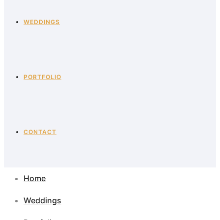
WEDDINGS
PORTFOLIO
CONTACT
Home
Weddings