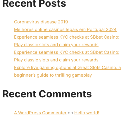
Recent Posts
Coronavirus disease 2019
Melhores online casinos legais em Portugal 2024
Experience seamless KYC checks at SBbet Casino:
Play classic slots and claim your rewards
Experience seamless KYC checks at SBbet Casino:
Play classic slots and claim your rewards
Explore live gaming options at Great Slots Casino: a
beginner’s guide to thrilling gameplay
Recent Comments
A WordPress Commenter
on
Hello world!