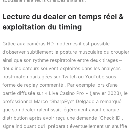
Lecture du dealer en temps réel &
exploitation du timing
Grâce aux caméras HD modernes il est possible
d’observer subtilement la posture musculaire du croupier
ainsi que son rythme respiratoire entre deux tirages –
deux indicateurs souvent exploités dans les analyses
post‑match partagées sur Twitch ou YouTube sous
forme de replay commenté . Par exemple lors d’une
partie diffusée sur « Live Casino Pro » (janvier 2023), le
professionnel Marco “SharpEye” Delgado a remarqué
que son dealer ralentissait légèrement avant chaque
distribution après avoir reçu une demande “Check ID”,
signe indiquant qu’il préparait éventuellement un shuffle