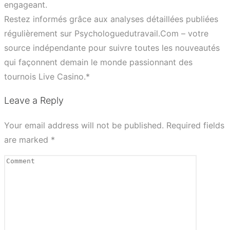
engageant.
Restez informés grâce aux analyses détaillées publiées
régulièrement sur Psychologuedutravail.Com – votre
source indépendante pour suivre toutes les nouveautés
qui façonnent demain le monde passionnant des
tournois Live Casino.*
Leave a Reply
Your email address will not be published.
Required fields
are marked
*