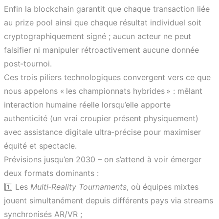
Enfin la blockchain garantit que chaque transaction liée
au prize pool ainsi que chaque résultat individuel soit
cryptographiquement signé ; aucun acteur ne peut
falsifier ni manipuler rétroactivement aucune donnée
post‑tournoi.
Ces trois piliers technologiques convergent vers ce que
nous appelons « les championnats hybrides » : mêlant
interaction humaine réelle lorsqu’elle apporte
authenticité (un vrai croupier présent physiquement)
avec assistance digitale ultra‑précise pour maximiser
équité et spectacle.
Prévisions jusqu’en 2030 – on s’attend à voir émerger
deux formats dominants :
1️⃣ Les
Multi‑Reality Tournaments
, où équipes mixtes
jouent simultanément depuis différents pays via streams
synchronisés AR/VR ;