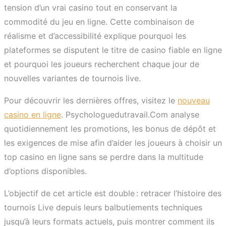
tension d’un vrai casino tout en conservant la
commodité du jeu en ligne. Cette combinaison de
réalisme et d’accessibilité explique pourquoi les
plateformes se disputent le titre de casino fiable en ligne
et pourquoi les joueurs recherchent chaque jour de
nouvelles variantes de tournois live.
Pour découvrir les dernières offres, visitez le
nouveau
casino en ligne
. Psychologuedutravail.Com analyse
quotidiennement les promotions, les bonus de dépôt et
les exigences de mise afin d’aider les joueurs à choisir un
top casino en ligne sans se perdre dans la multitude
d’options disponibles.
L’objectif de cet article est double : retracer l’histoire des
tournois Live depuis leurs balbutiements techniques
jusqu’à leurs formats actuels, puis montrer comment ils