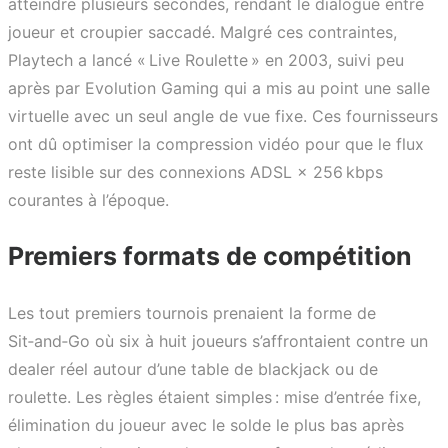
atteindre plusieurs secondes, rendant le dialogue entre
joueur et croupier saccadé. Malgré ces contraintes,
Playtech a lancé « Live Roulette » en 2003, suivi peu
après par Evolution Gaming qui a mis au point une salle
virtuelle avec un seul angle de vue fixe. Ces fournisseurs
ont dû optimiser la compression vidéo pour que le flux
reste lisible sur des connexions ADSL × 256 kbps
courantes à l’époque.
Premiers formats de compétition
Les tout premiers tournois prenaient la forme de
Sit‑and‑Go où six à huit joueurs s’affrontaient contre un
dealer réel autour d’une table de blackjack ou de
roulette. Les règles étaient simples : mise d’entrée fixe,
élimination du joueur avec le solde le plus bas après