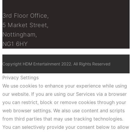
3rd Floor Office,
5 Market Street,
Nottingham,
NG1 6HY
Copyright HDM Entertainment 2022. All Rights Reserved
Privacy Settings
We use cookies to enhance your experience while using
our website. If you are using our Services via a browser
you can restrict, block or remove cookies through your
web browser settings. We also use content and scripts
from third parties that may use tracking technologies.
You can selectively provide your consent below to allow