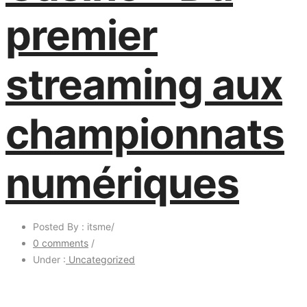
premier
streaming aux
championnats
numériques
Posted By : itsme
/
0 comments
/
Under :
Uncategorized