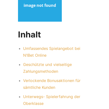
Inhalt
Umfassendes Spielangebot bei
N1Bet Online
Geschützte und vielseitige
Zahlungsmethoden
Verlockende Bonusaktionen für
sämtliche Kunden
Unterwegs- Spielerfahrung der
Oberklasse