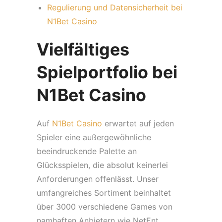
Regulierung und Datensicherheit bei
N1Bet Casino
Vielfältiges
Spielportfolio bei
N1Bet Casino
Auf
N1Bet Casino
erwartet auf jeden
Spieler eine außergewöhnliche
beeindruckende Palette an
Glücksspielen, die absolut keinerlei
Anforderungen offenlässt. Unser
umfangreiches Sortiment beinhaltet
über 3000 verschiedene Games von
namhaften Anbietern wie NetEnt,