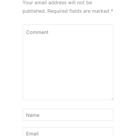
Your email address will not be
published.
Required fields are marked
*