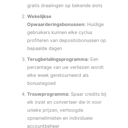
gratis draaiingen op bekende slots
Wekelijkse
Opwaarderingsbonussen:
Huidige
gebruikers kunnen elke cyclus
profiteren van depositobonussen op
bepaalde dagen
Terugbetalingsprogramma:
Een
percentage van uw verliezen wordt
elke week geretourneerd als
bonustegoed
Trouwprogramma:
Spaar credits bij
elk inzet en converteer die in voor
unieke prijzen, verhoogde
opnamelimieten en individuele
accountbeheer