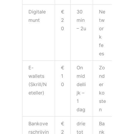
Digitale
€
30
Ne
munt
2
min
tw
0
– 2u
or
k
fe
es
E-
€
On
Zo
wallets
1
mid
nd
(Skrill/N
0
delli
er
eteller)
jk –
ko
1
ste
dag
n
Bankove
€
drie
Ba
rschrijvin
2
tot
nk