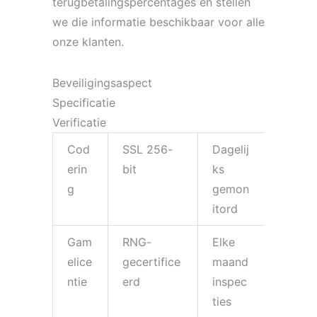
terugbetalingspercentages en stellen
we die informatie beschikbaar voor alle
onze klanten.
Beveiligingsaspect
Specificatie
Verificatie
Cod
SSL 256-
Dagelij
erin
bit
ks
g
gemon
itord
Gam
RNG-
Elke
elice
gecertifice
maand
ntie
erd
inspec
ties