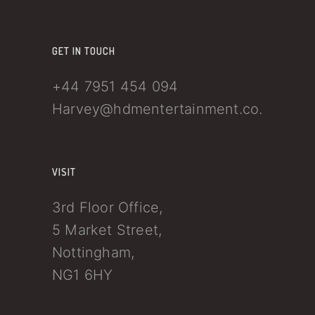
GET IN TOUCH
+44 7951 454 094
Harvey@hdmentertainment.co.uk
VISIT
3rd Floor Office,
5 Market Street,
Nottingham,
NG1 6HY