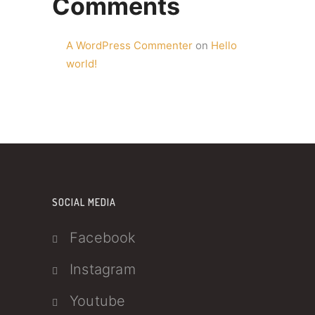
Comments
A WordPress Commenter
on
Hello
world!
SOCIAL MEDIA
Facebook
Instagram
Youtube