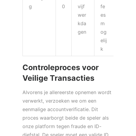
g
0
vijf
fe
wer
es
kda
m
gen
og
elij
k
Controleproces voor
Veilige Transacties
Alvorens je allereerste opnemen wordt
verwerkt, verzoeken we om een
eenmalige accountverificatie. Dit
proces waarborgt beide de speler als
onze platform tegen fraude en ID-
diefstal. De speler moet een valide ID,