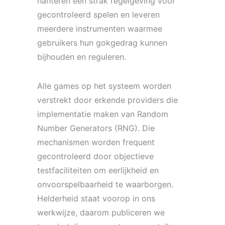
hanteren een strak regelgeving voor
gecontroleerd spelen en leveren
meerdere instrumenten waarmee
gebruikers hun gokgedrag kunnen
bijhouden en reguleren.
Alle games op het systeem worden
verstrekt door erkende providers die
implementatie maken van Random
Number Generators (RNG). Die
mechanismen worden frequent
gecontroleerd door objectieve
testfaciliteiten om eerlijkheid en
onvoorspelbaarheid te waarborgen.
Helderheid staat voorop in ons
werkwijze, daarom publiceren we