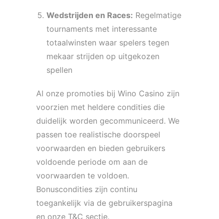
Wedstrijden en Races:
Regelmatige
tournaments met interessante
totaalwinsten waar spelers tegen
mekaar strijden op uitgekozen
spellen
Al onze promoties bij Wino Casino zijn
voorzien met heldere condities die
duidelijk worden gecommuniceerd. We
passen toe realistische doorspeel
voorwaarden en bieden gebruikers
voldoende periode om aan de
voorwaarden te voldoen.
Bonuscondities zijn continu
toegankelijk via de gebruikerspagina
en onze T&C sectie.