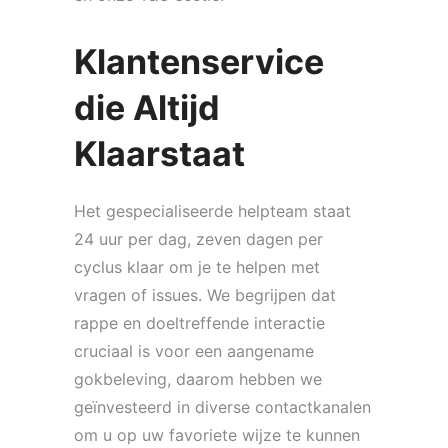
Klantenservice
die Altijd
Klaarstaat
Het gespecialiseerde helpteam staat
24 uur per dag, zeven dagen per
cyclus klaar om je te helpen met
vragen of issues. We begrijpen dat
rappe en doeltreffende interactie
cruciaal is voor een aangename
gokbeleving, daarom hebben we
geïnvesteerd in diverse contactkanalen
om u op uw favoriete wijze te kunnen