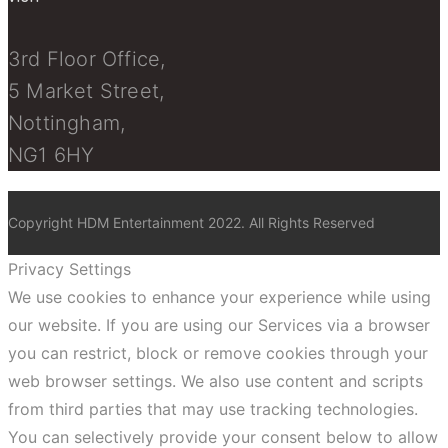
3rd Floor Office,
5 Market Street,
Nottingham,
NG1 6HY
Copyright HDM Entertainment 2022. All Rights Reserved
Privacy Settings
We use cookies to enhance your experience while using
our website. If you are using our Services via a browser
you can restrict, block or remove cookies through your
web browser settings. We also use content and scripts
from third parties that may use tracking technologies.
You can selectively provide your consent below to allow