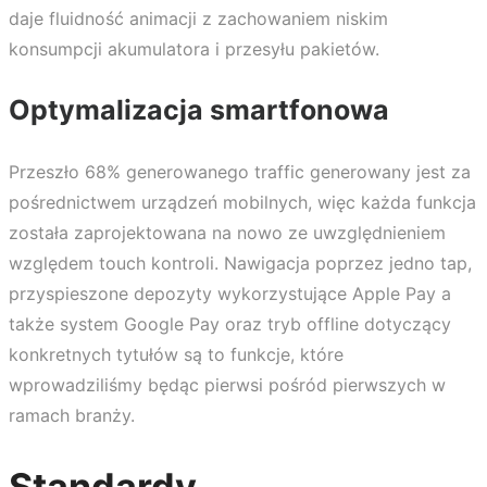
daje fluidność animacji z zachowaniem niskim
konsumpcji akumulatora i przesyłu pakietów.
Optymalizacja smartfonowa
Przeszło 68% generowanego traffic generowany jest za
pośrednictwem urządzeń mobilnych, więc każda funkcja
została zaprojektowana na nowo ze uwzględnieniem
względem touch kontroli. Nawigacja poprzez jedno tap,
przyspieszone depozyty wykorzystujące Apple Pay a
także system Google Pay oraz tryb offline dotyczący
konkretnych tytułów są to funkcje, które
wprowadziliśmy będąc pierwsi pośród pierwszych w
ramach branży.
Standardy