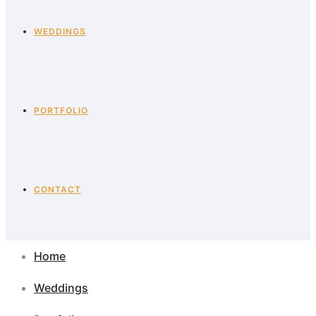
WEDDINGS
PORTFOLIO
CONTACT
Home
Weddings