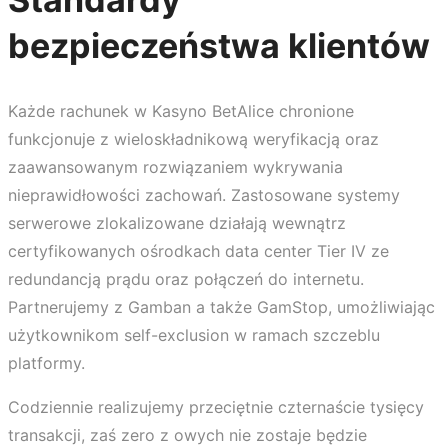
bezpieczeństwa klientów
Każde rachunek w Kasyno BetAlice chronione
funkcjonuje z wieloskładnikową weryfikacją oraz
zaawansowanym rozwiązaniem wykrywania
nieprawidłowości zachowań. Zastosowane systemy
serwerowe zlokalizowane działają wewnątrz
certyfikowanych ośrodkach data center Tier IV ze
redundancją prądu oraz połączeń do internetu.
Partnerujemy z Gamban a także GamStop, umożliwiając
użytkownikom self-exclusion w ramach szczeblu
platformy.
Codziennie realizujemy przeciętnie czternaście tysięcy
transakcji, zaś zero z owych nie zostaje będzie