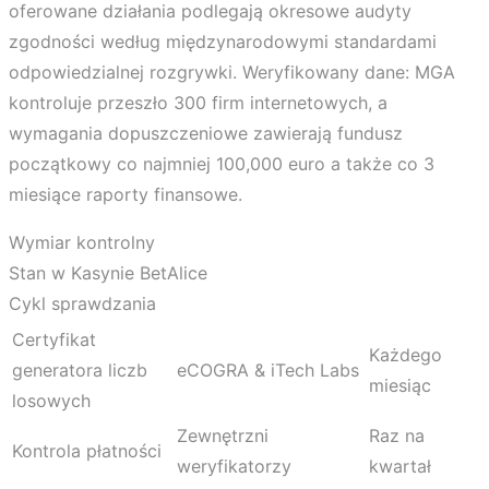
oferowane działania podlegają okresowe audyty
zgodności według międzynarodowymi standardami
odpowiedzialnej rozgrywki. Weryfikowany dane: MGA
kontroluje przeszło 300 firm internetowych, a
wymagania dopuszczeniowe zawierają fundusz
początkowy co najmniej 100,000 euro a także co 3
miesiące raporty finansowe.
Wymiar kontrolny
Stan w Kasynie BetAlice
Cykl sprawdzania
Certyfikat
Każdego
generatora liczb
eCOGRA & iTech Labs
miesiąc
losowych
Zewnętrzni
Raz na
Kontrola płatności
weryfikatorzy
kwartał