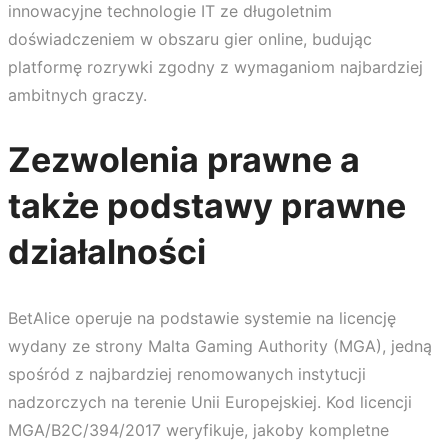
innowacyjne technologie IT ze długoletnim
doświadczeniem w obszaru gier online, budując
platformę rozrywki zgodny z wymaganiom najbardziej
ambitnych graczy.
Zezwolenia prawne a
także podstawy prawne
działalności
BetAlice operuje na podstawie systemie na licencję
wydany ze strony Malta Gaming Authority (MGA), jedną
spośród z najbardziej renomowanych instytucji
nadzorczych na terenie Unii Europejskiej. Kod licencji
MGA/B2C/394/2017 weryfikuje, jakoby kompletne