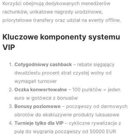
Korzyści obejmują dedykowanych menedżerów
rachunków, unikatowe nagrody urodzinowe,
priorytetowe transfery oraz udział na eventy offline.
Kluczowe komponenty systemu
VIP
Cotygodniowy cashback
– rebate sięgający
dwudziestu procent strat czystej wolny od
wymagań turnover
Oczka konwertowalne
– 100 punktów = jeden
euro w gotówce z bonusów
Bonusy poziomowe
– począwszy od darmowych
obrotów do ekskluzywne produkty luksusowe
Turnieje tylko dla VIP
– cykliczne rywalizacje z
pulę do wygrania począwszy od 50000 EUR