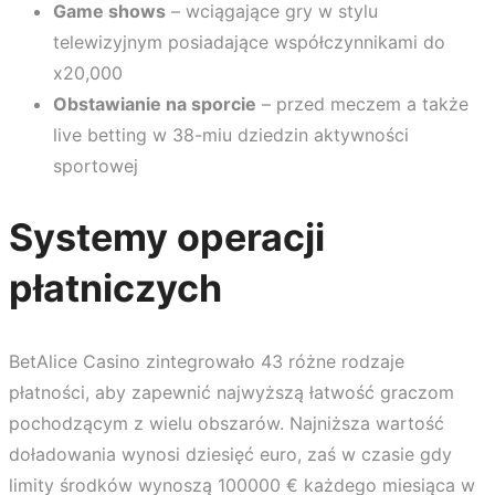
Game shows
– wciągające gry w stylu
telewizyjnym posiadające współczynnikami do
x20,000
Obstawianie na sporcie
– przed meczem a także
live betting w 38-miu dziedzin aktywności
sportowej
Systemy operacji
płatniczych
BetAlice Casino zintegrowało 43 różne rodzaje
płatności, aby zapewnić najwyższą łatwość graczom
pochodzącym z wielu obszarów. Najniższa wartość
doładowania wynosi dziesięć euro, zaś w czasie gdy
limity środków wynoszą 100000 € każdego miesiąca w