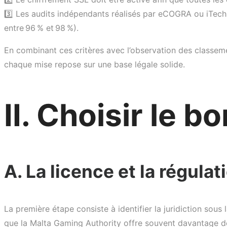
3️⃣ Les audits indépendants réalisés par eCOGRA ou iTec
entre 96 % et 98 %).
En combinant ces critères avec l’observation des classe
chaque mise repose sur une base légale solide.
II. Choisir le b
A. La licence et la régulat
La première étape consiste à identifier la juridiction sous 
que la Malta Gaming Authority offre souvent davantage de