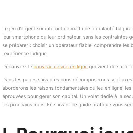
Le jeu d’argent sur internet connaît une popularité fulgura
leur smartphone ou leur ordinateur, sans les contraintes 
se préparer : choisir un opérateur fiable, comprendre les
l’expérience ludique.
Découvrez le
nouveau casino en ligne
qui vient de sortir e
Dans les pages suivantes nous décomposerons sept axes e
aborderons les raisons fondamentales du jeu en ligne, les c
éprouvées pour gérer son capital. Un volet dédié à la séc
les prochains mois. En suivant ce guide pratique vous sere