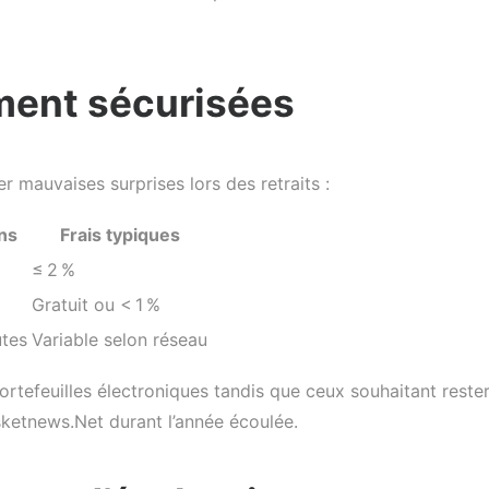
ment sécurisées
 mauvaises surprises lors des retraits :
ns
Frais typiques
≤ 2 %
Gratuit ou < 1 %
tes
Variable selon réseau
 portefeuilles électroniques tandis que ceux souhaitant res
ketnews.Net durant l’année écoulée.