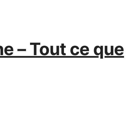
ne – Tout ce que