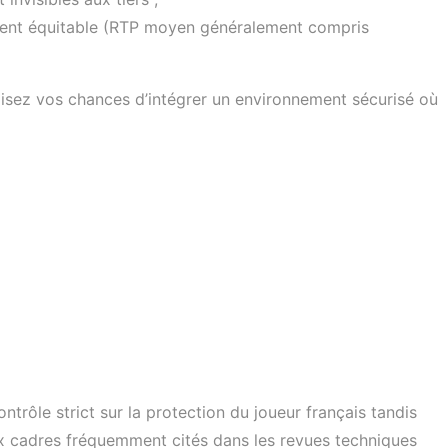
ement équitable (RTP moyen généralement compris
isez vos chances d’intégrer un environnement sécurisé où
ontrôle strict sur la protection du joueur français tandis
ux cadres fréquemment cités dans les revues techniques