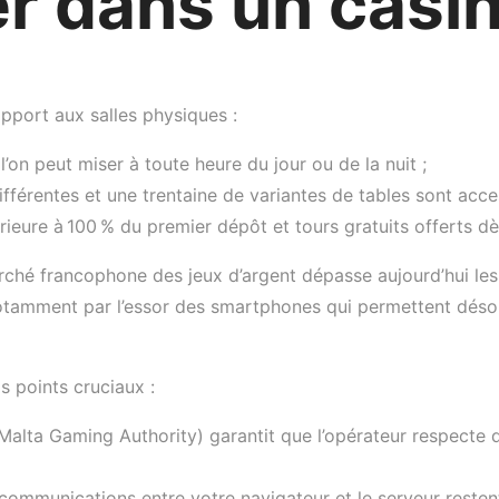
er dans un casin
apport aux salles physiques :
’on peut miser à toute heure du jour ou de la nuit ;
différentes et une trentaine de variantes de tables sont acc
eure à 100 % du premier dépôt et tours gratuits offerts dès 
rché francophone des jeux d’argent dépasse aujourd’hui les 
tamment par l’essor des smartphones qui permettent désor
is points cruciaux :
Malta Gaming Authority) garantit que l’opérateur respecte d
 communications entre votre navigateur et le serveur restent 