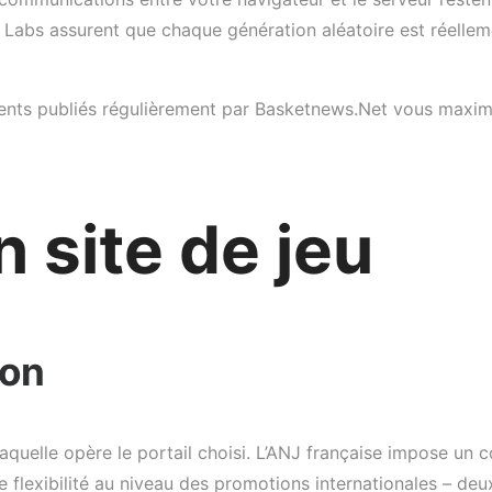
h Labs assurent que chaque génération aléatoire est réell
ments publiés régulièrement par Basketnews.Net vous maxim
on site de jeu
ion
laquelle opère le portail choisi. L’ANJ française impose un c
 flexibilité au niveau des promotions internationales – de