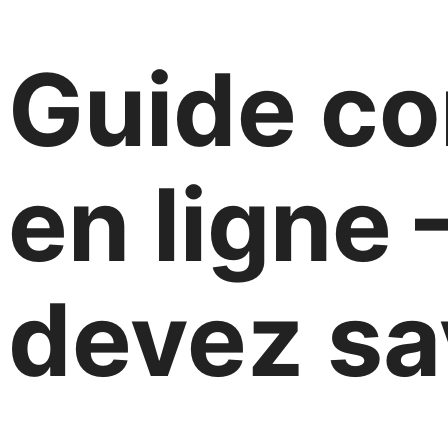
Guide co
en ligne 
devez sa