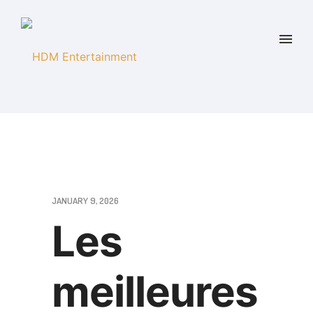
JANUARY 9, 2026
Les
meilleures