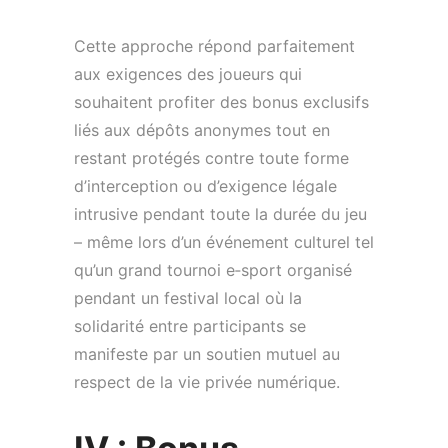
Cette approche répond parfaitement
aux exigences des joueurs qui
souhaitent profiter des bonus exclusifs
liés aux dépôts anonymes tout en
restant protégés contre toute forme
d’interception ou d’exigence légale
intrusive pendant toute la durée du jeu
– même lors d’un événement culturel tel
qu’un grand tournoi e‑sport organisé
pendant un festival local où la
solidarité entre participants se
manifeste par un soutien mutuel au
respect de la vie privée numérique.