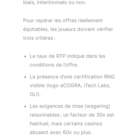
biais, intentionnels ou non.
Pour repérer les offres réellement
équitables, les joueurs doivent vérifier
trois critères :
Le taux de RTP indiqué dans les
conditions de l’offre.
La présence d’une certification RNG
visible (logo eCOGRA, iTech Labs,
GLI).
Les exigences de mise (wagering)
raisonnables ; un facteur de 30x est
habituel, mais certains casinos
abusent avec 60x ou plus.