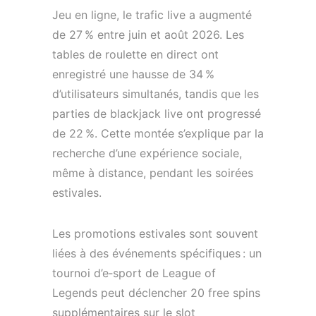
Jeu en ligne, le trafic live a augmenté
de 27 % entre juin et août 2026. Les
tables de roulette en direct ont
enregistré une hausse de 34 %
d’utilisateurs simultanés, tandis que les
parties de blackjack live ont progressé
de 22 %. Cette montée s’explique par la
recherche d’une expérience sociale,
même à distance, pendant les soirées
estivales.
Les promotions estivales sont souvent
liées à des événements spécifiques : un
tournoi d’e‑sport de League of
Legends peut déclencher 20 free spins
supplémentaires sur le slot