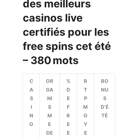
des meilleurs
casinos live
certifiés pour les
free spins cet été
– 380 mots
C
OR
%
R
BO
A
GA
D
T
NU
S
NI
E
P
S
I
S
F
M
D’É
N
M
R
O
TÉ
O
E
E
Y
DE
E
E