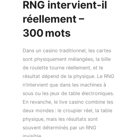
RNG intervient‑il
réellement –
300 mots
Dans un casino traditionnel, les cartes
sont physiquement mélangées, la bille
de roulette tourne réellement, et le
résultat dépend de la physique. Le RNG
n’intervient que dans les machines à
sous ou les jeux de table électroniques.
En revanche, le live casino combine les
deux mondes : le croupier réel, la table
physique, mais les résultats sont
souvent déterminés par un RNG
invisible.