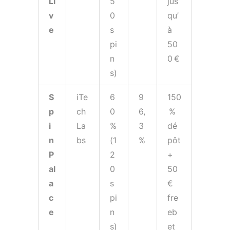
Li
5
jus
v
0
qu’
e
s
à
pi
50
n
0 €
s)
S
iTe
6
9
150
p
ch
0
6,
%
i
La
%
3
dé
n
bs
(1
%
pôt
P
2
+
al
0
50
a
s
€
c
pi
fre
e
n
eb
s)
et