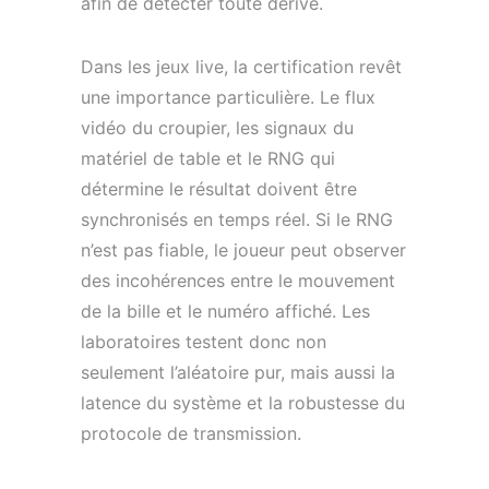
afin de détecter toute dérive.
Dans les jeux live, la certification revêt
une importance particulière. Le flux
vidéo du croupier, les signaux du
matériel de table et le RNG qui
détermine le résultat doivent être
synchronisés en temps réel. Si le RNG
n’est pas fiable, le joueur peut observer
des incohérences entre le mouvement
de la bille et le numéro affiché. Les
laboratoires testent donc non
seulement l’aléatoire pur, mais aussi la
latence du système et la robustesse du
protocole de transmission.