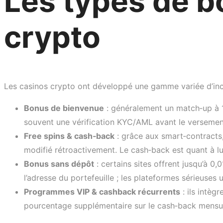
Les types de b
crypto
Les casinos crypto ont développé une gamme variée d’incit
Bonus de bienvenue
: généralement un match‑up à 
souvent une vérification KYC/AML avant le versement 
Free spins & cash‑back
: grâce aux smart‑contracts,
modifié rétroactivement. Le cash‑back est quant à lu
Bonus sans dépôt
: certains sites offrent jusqu’à 0
l’adresse du portefeuille ; les plateformes sérieuses u
Programmes VIP & cashback récurrents
: ils intèg
pourcentage supplémentaire sur le cash‑back mensu