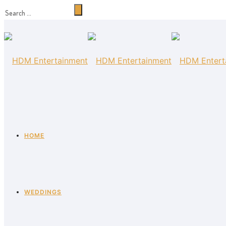
HOME
WEDDINGS