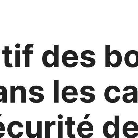
if des b
ans les c
écurité d