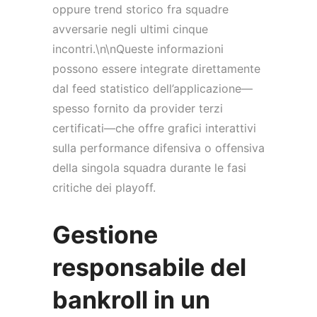
oppure trend storico fra squadre
avversarie negli ultimi cinque
incontri.\n\nQueste informazioni
possono essere integrate direttamente
dal feed statistico dell’applicazione—
spesso fornito da provider terzi
certificati—che offre grafici interattivi
sulla performance difensiva o offensiva
della singola squadra durante le fasi
critiche dei playoff.
Gestione
responsabile del
bankroll in un