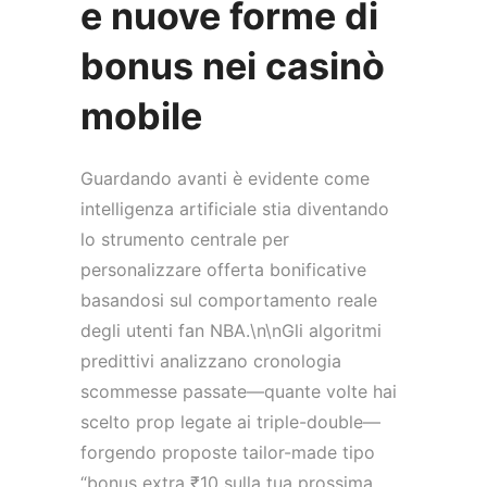
e nuove forme di
bonus nei casinò
mobile
Guardando avanti è evidente come
intelligenza artificiale stia diventando
lo strumento centrale per
personalizzare offerta bonificative
basandosi sul comportamento reale
degli utenti fan NBA.\n\nGli algoritmi
predittivi analizzano cronologia
scommesse passate—quante volte hai
scelto prop legate ai triple-double—
forgendo proposte tailor-made tipo
“bonus extra ₹10 sulla tua prossima