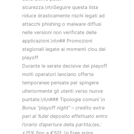
sicurezza.\n\nSeguire questa lista
riduce drasticamente rischi legati ad
attacchi phishing o malware diffusi
nelle versioni non verificate delle
applicazioni.\n\n## Promozioni
stagionali legate ai momenti clou dei
playoff
Durante le serate decisive dei playoff
molti operatori lanciano offerte
temporanee pensate per spingere
ulteriormente gli utenti verso nuove
puntate.\n\n### Tipologie comuni \n
Bonus “playoff night” – credito extra
pari al %del deposito effettuato entro
l’orario d’apertura della partita;(es.:
+15% fino a €50); \n
Free spins