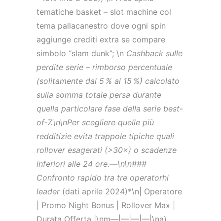
tematiche basket – slot machine col
tema pallacanestro dove ogni spin
aggiunge crediti extra se compare
simbolo “slam dunk”; \n
Cashback sulle
perdite serie – rimborso percentuale
(solitamente dal 5 % al 15 %) calcolato
sulla somma totale persa durante
quella particolare fase della serie best-
of‑7.\n\nPer scegliere quelle più
redditizie evita trappole tipiche quali
rollover esagerati (>30×) o scadenze
inferiori alle 24 ore.—​\n\n###
Confronto rapido tra tre operatorhi
leader
(dati aprile 2024)*\n| Operatore
| Promo Night Bonus | Rollover Max |
Durata Offerta |\nm—|—|—|—|\na)