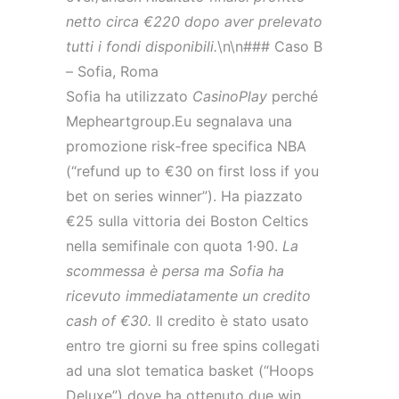
netto circa €220 dopo aver prelevato
tutti i fondi disponibili.
\n\n### Caso B
– Sofia, Roma
Sofia ha utilizzato
CasinoPlay
perché
Mepheartgroup.Eu segnalava una
promozione risk‑free specifica NBA
(“refund up to €30 on first loss if you
bet on series winner”). Ha piazzato
€25 sulla vittoria dei Boston Celtics
nella semifinale con quota 1·90.
La
scommessa è persa ma Sofia ha
ricevuto immediatamente un credito
cash of €30.
Il credito è stato usato
entro tre giorni su free spins collegati
ad una slot tematica basket (“Hoops
Deluxe”) dove ha ottenuto due win