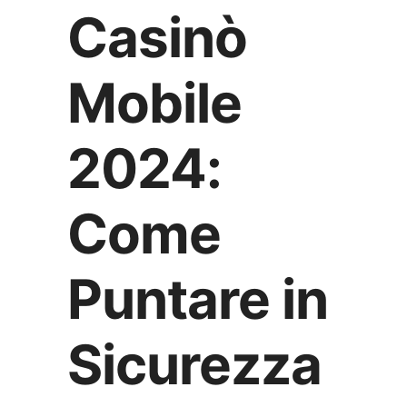
Casinò
Mobile
2024:
Come
Puntare in
Sicurezza