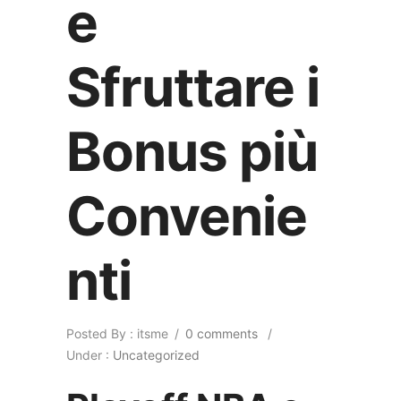
e
Sfruttare i
Bonus più
Convenie
nti
Posted By : itsme
/
0 comments
/
Under :
Uncategorized