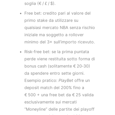
soglia (€ / £ / $).
Free bet: credito pari al valore del
primo stake da utilizzare su
qualsiasi mercato NBA senza rischio
iniziale ma soggetto a rollover
minimo del 3× sull’importo ricevuto.
Risk‑free bet: se la prima puntata
perde viene restituita sotto forma di
bonus cash (solitamente € 20‑30)
da spendere entro sette giorni.
Esempio pratico:
PlayBet
offre un
deposit match del 200% fino a
€ 500 + una free bet da € 25 valida
esclusivamente sui mercati
“Moneyline” delle partite dei playoff