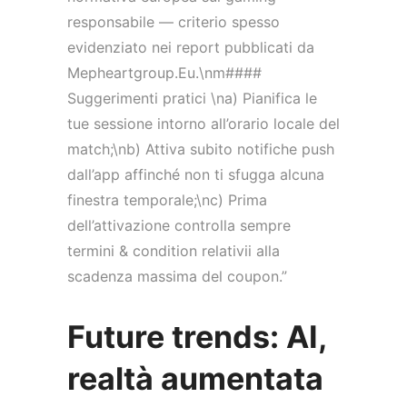
responsabile — criterio spesso
evidenziato nei report pubblicati da
Mepheartgroup.Eu.\nm####
Suggerimenti pratici \na) Pianifica le
tue sessione intorno all’orario locale del
match;\nb) Attiva subito notifiche push
dall’app affinché non ti sfugga alcuna
finestra temporale;\nc) Prima
dell’attivazione controlla sempre
termini & condition relativii alla
scadenza massima del coupon.”
Future trends: AI,
realtà aumentata